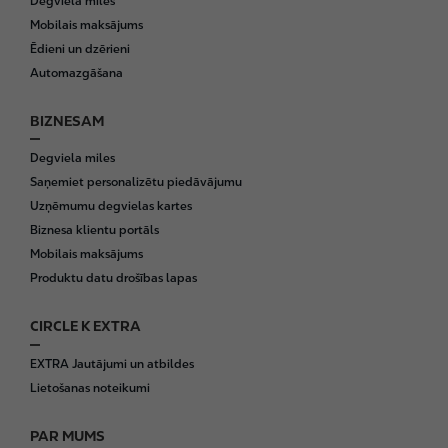
Degviela miles
o
Mobilais maksājums
t
Ēdieni un dzērieni
e
Automazgāšana
r
BIZNESAM
Degviela miles
Saņemiet personalizētu piedāvājumu
Uzņēmumu degvielas kartes
Biznesa klientu portāls
Mobilais maksājums
Produktu datu drošības lapas
CIRCLE K EXTRA
EXTRA Jautājumi un atbildes
Lietošanas noteikumi
PAR MUMS