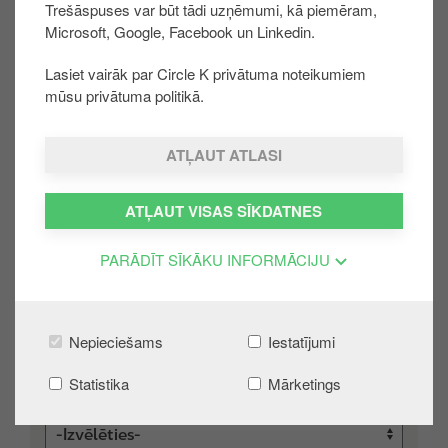
Trešāspuses var būt tādi uzņēmumi, kā piemēram,
u
Microsoft, Google, Facebook un Linkedin.
r
E-pasts
u
Lasiet vairāk par Circle K privātuma noteikumiem
mūsu privātuma politikā.
Informācija par darījumu
ATĻAUT ATLASI
Darījuma datums un laiks
D
ATĻAUT VISAS SĪKDATNES
a
t
PARĀDĪT SĪKĀKU INFORMĀCIJU
L
u
a
m
i
s
Stacija
k
Nepieciešams
Iestatījumi
s
Statistika
Mārketings
Produkts