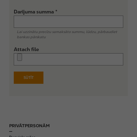
Darījuma summa
Lai uzzinātu precīzu samaksāto summu, lūdzu, pārbaudiet
bankas pārskatu
Attach file
PRIVĀTPERSONĀM
F
o