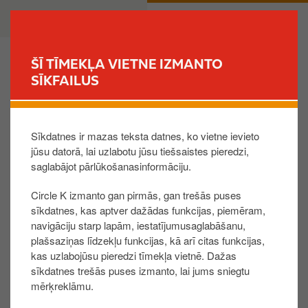
P
B
PRIVĀTPERSONA
UZŅĒMUMS
ā
u
r
s
l
i
ŠĪ TĪMEKĻA VIETNE IZMANTO
e
n
SĪKFAILUS
MEKLĒT STACIJU
k
e
t
s
Čeka kopija
u
s
Sīkdatnes ir mazas teksta datnes, ko vietne ievieto
z
jūsu datorā, lai uzlabotu jūsu tiešsaistes pieredzi,
g
Kontaktpersonas vārds
saglabājot pārlūkošanasinformāciju.
a
l
Circle K izmanto gan pirmās, gan trešās puses
v
sīkdatnes, kas aptver dažādas funkcijas, piemēram,
Kontaktpersonas uzvārds
e
navigāciju starp lapām, iestatījumusaglabāšanu,
n
plašsaziņas līdzekļu funkcijas, kā arī citas funkcijas,
kas uzlabojūsu pieredzi tīmekļa vietnē. Dažas
o
sīkdatnes trešās puses izmanto, lai jums sniegtu
s
Valsts
Kontakttālrunis
mērķreklāmu.
a
t