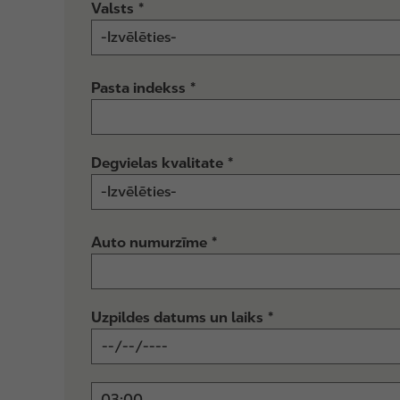
Valsts
Pasta indekss
Degvielas kvalitate
Auto numurzīme
Uzpildes datums un laiks
D
a
t
L