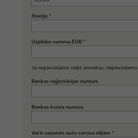
u
a
m
i
s
Stacija
k
s
Uzpildes summa EUR
Ja nepieciešams veikt atmaksu, nepieciešams 
Bankas reģistrācijas numurs
Bankas konta numurs
Vai ir saņemts auto servisa rēķins