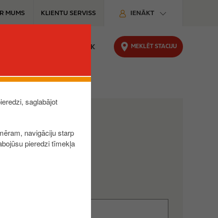
R MUMS
KLIENTU SERVISS
IENĀKT
MEKLĒT STACIJU
KĀPĒC IZVĒLĒTIES CIRCLE K
ieredzi, saglabājot
mēram, navigāciju starp
abojūsu pieredzi tīmekļa
.