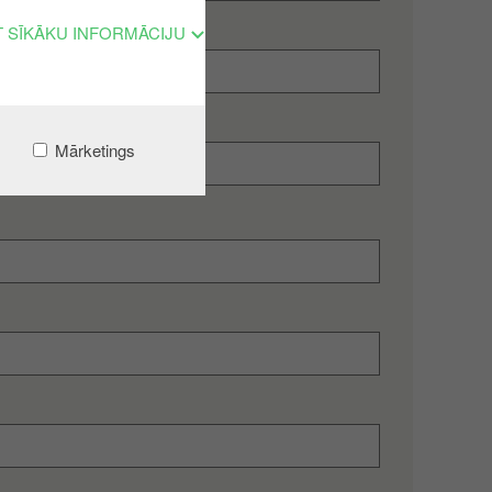
T SĪKĀKU INFORMĀCIJU
Mārketings