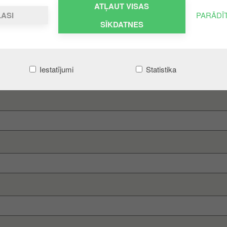
ATĻAUT VISAS
LASI
PARĀDĪ
SĪKDATNES
runis
Iestatījumi
Statistika