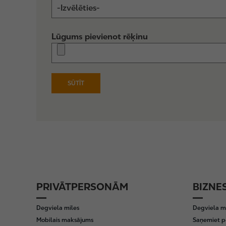
Lūgums pievienot rēķinu
PRIVĀTPERSONĀM
BIZNE
F
o
Degviela miles
Degviela m
o
Mobilais maksājums
Saņemiet p
t