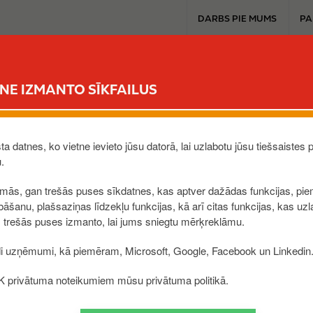
T
DARBS PIE MUMS
PA
o
p
b
PRODUKTI UN PAKALPOJUMI
u
TNE IZMANTO SĪKFAILUS
s
i
n
e
a datnes, ko vietne ievieto jūsu datorā, lai uzlabotu jūsu tiešsaistes p
s
u.
s
rmās, gan trešās puses sīkdatnes, kas aptver dažādas funkcijas, pie
m
āšanu, plašsaziņas līdzekļu funkcijas, kā arī citas funkcijas, kas uzl
e
 trešās puses izmanto, lai jums sniegtu mērķreklāmu.
n
u
di uzņēmumi, kā piemēram, Microsoft, Google, Facebook un Linkedin
e K privātuma noteikumiem mūsu privātuma politikā.