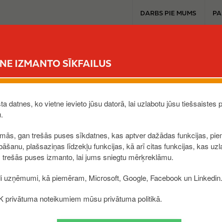
T
DARBS PIE MUMS
PA
o
p
b
PRODUKTI UN PAKALPOJUMI
u
TNE IZMANTO SĪKFAILUS
s
i
s Circle K Dāvanu karti?
n
e
a datnes, ko vietne ievieto jūsu datorā, lai uzlabotu jūsu tiešsaistes p
s
u.
 portālā.
s
irmo reizi, ir jāizvēlas darbinieks, kurš būs uzņēmuma kont
rmās, gan trešās puses sīkdatnes, kas aptver dažādas funkcijas, pie
m
zveido konts Circle K uzņēmumu Dāvanu karšu portālā. To v
āšanu, plašsaziņas līdzekļu funkcijas, kā arī citas funkcijas, kas uzl
e
ešams tajā autorizēties, izmantojot savus piekļuves datus
 trešās puses izmanto, lai jums sniegtu mērķreklāmu.
n
u
idot jaunu pasūtījumu”.
di uzņēmumi, kā piemēram, Microsoft, Google, Facebook un Linkedin
iem - “Dāvanu karšu saņemšana pa vienai” vai “Dāvanu karš
e K privātuma noteikumiem mūsu privātuma politikā.