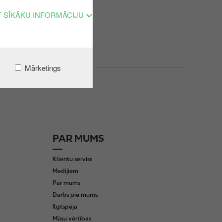
T SĪKĀKU INFORMĀCIJU
Mārketings
PAR MUMS
Klientu serviss
Medijiem
Par mums
Darbs pie mums
Ilgtspēja
Mūsu vērtības