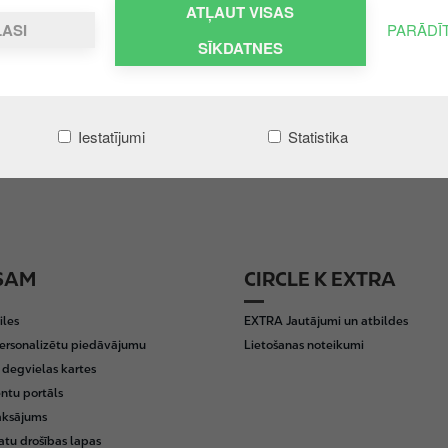
ATĻAUT VISAS
LASI
PARĀDĪ
SĪKDATNES
Iestatījumi
Statistika
SAM
CIRCLE K EXTRA
iles
EXTRA Jautājumi un atbildes
ersonalizētu piedāvājumu
Lietošanas noteikumi
egvielas kartes
entu portāls
aksājums
tu drošības lapas