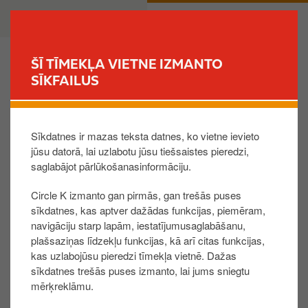
P
B
PRIVĀTPERSONA
UZŅĒMUMS
ā
u
r
s
l
i
ŠĪ TĪMEKĻA VIETNE IZMANTO
e
n
SĪKFAILUS
MEKLĒT STACIJU
k
e
t
s
Kā norēķināties par dāvanu karšu iegādi?
u
s
Sīkdatnes ir mazas teksta datnes, ko vietne ievieto
z
jūsu datorā, lai uzlabotu jūsu tiešsaistes pieredzi,
g
Dāvanu karti var iegādāties, izmantojot Circle K
saglabājot pārlūkošanasinformāciju.
a
uzņēmumu Dāvanu karšu portāla kontā esošos
l
Circle K izmanto gan pirmās, gan trešās puses
finanšu līdzekļus.
v
sīkdatnes, kas aptver dažādas funkcijas, piemēram,
e
navigāciju starp lapām, iestatījumusaglabāšanu,
Kontu var papildināt ar bankas pārskaitījumu.
n
plašsaziņas līdzekļu funkcijas, kā arī citas funkcijas,
kas uzlabojūsu pieredzi tīmekļa vietnē. Dažas
Dāvanu karšu portālā izveido priekšapmaksas
o
sīkdatnes trešās puses izmanto, lai jums sniegtu
rēķinu, lejupielādē to.
s
mērķreklāmu.
Veic bankas pārskaitījumu.
a
Maksājuma uzdevumā, lūdzu,
norādi maksājuma
t