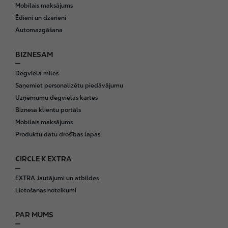
o
Mobilais maksājums
t
Ēdieni un dzērieni
e
Automazgāšana
r
BIZNESAM
Degviela miles
Saņemiet personalizētu piedāvājumu
Uzņēmumu degvielas kartes
Biznesa klientu portāls
Mobilais maksājums
Produktu datu drošības lapas
CIRCLE K EXTRA
EXTRA Jautājumi un atbildes
Lietošanas noteikumi
PAR MUMS