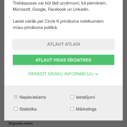
Trešāspuses var būt tādi uzņēmumi, kā piemēram,
mērķa numuru!
u
Microsoft, Google, Facebook un Linkedin.
Lūdzam ievērot! Lai maksājuma apstrāde notiktu
r
ātrāk, pārskaitījumu labāk veikt vienas bankas
u
Lasiet vairāk par Circle K privātuma noteikumiem
ietvaros.
mūsu privātuma politikā.
ATĻAUT ATLASI
Vai bija noderīgi:
ATĻAUT VISAS SĪKDATNES
JĀ
NĒ
PARĀDĪT SĪKĀKU INFORMĀCIJU
Dalies:
Nepieciešams
Iestatījumi
Statistika
Mārketings
PRIVĀTPERSONĀM
F
o
Degviela miles