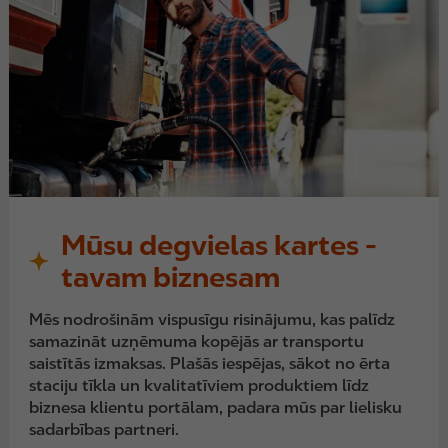
Mūsu degvielas kartes -
tavam biznesam
Mēs nodrošinām vispusīgu risinājumu, kas palīdz
samazināt uzņēmuma kopējās ar transportu
saistītās izmaksas. Plašās iespējas, sākot no ērta
staciju tīkla un kvalitatīviem produktiem līdz
biznesa klientu portālam, padara mūs par lielisku
sadarbības partneri.