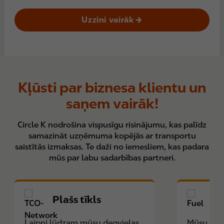
Uzzini vairāk
Kļūsti par biznesa klientu un
saņem vairāk!
Circle K nodrošina vispusīgu risinājumu, kas palīdz
samazināt uzņēmuma kopējās ar transportu
saistītās izmaksas. Te daži no iemesliem, kas padara
mūs par labu sadarbības partneri.
Plašs tīkls
M
Laipni lūdzam mūsu degvielas
Mūsu augs