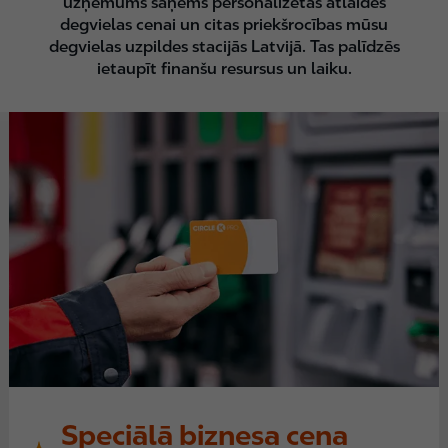
uzņēmums saņems personalizētas atlaides
degvielas cenai un citas priekšrocības mūsu
degvielas uzpildes stacijās Latvijā. Tas palīdzēs
ietaupīt finanšu resursus un laiku.
Speciālā biznesa cena