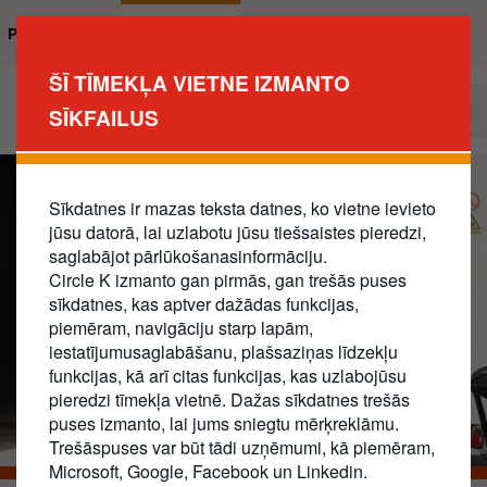
Pārlekt
uz
Privātpersona
Uzņēmums
galveno
ŠĪ TĪMEKĻA VIETNE IZMANTO
saturu
Kļūt par klientu
SĪKFAILUS
Business
Main
Navigation
Sīkdatnes ir mazas teksta datnes, ko vietne ievieto
jūsu datorā, lai uzlabotu jūsu tiešsaistes pieredzi,
saglabājot pārlūkošanasinformāciju.
Circle K izmanto gan pirmās, gan trešās puses
sīkdatnes, kas aptver dažādas funkcijas,
piemēram, navigāciju starp lapām,
iestatījumusaglabāšanu, plašsaziņas līdzekļu
funkcijas, kā arī citas funkcijas, kas uzlabojūsu
pieredzi tīmekļa vietnē. Dažas sīkdatnes trešās
puses izmanto, lai jums sniegtu mērķreklāmu.
Trešāspuses var būt tādi uzņēmumi, kā piemēram,
Microsoft, Google, Facebook un Linkedin.