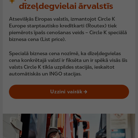
dīzeļdegvielai ārvalstīs
Atsevišķās Eiropas valstīs, izmantojot Circle K
Europe starptautisko kredītkarti (Routex) tiek
piemērots īpašs cenošanas veids – Circle K speciālā
biznesa cena (List price).
Specialā biznesa cena nozīmē, ka dīzeļdegvielas
cena konkrētajā valstī ir fiksēta un ir spēkā visās šīs
valsts Circle K tīkla uzpildes stacijās, ieskaitot
automātiskās un INGO stacijas.
Uzzini vairāk