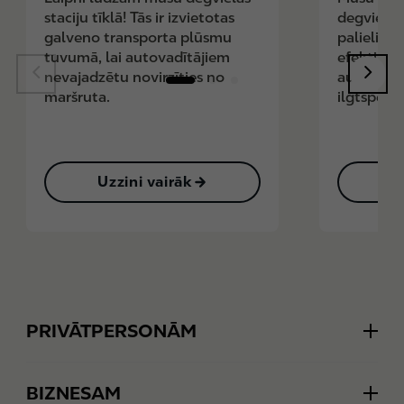
staciju tīklā! Tās ir izvietotas
degviela i
galveno transporta plūsmu
palielinā
tuvumā, lai autovadītājiem
efektivitāt
nevajadzētu novirzīties no
auto dzinē
maršruta.
ilgtspēja
Uzzini vairāk
U
Footer
PRIVĀTPERSONĀM
Degviela miles
BIZNESAM