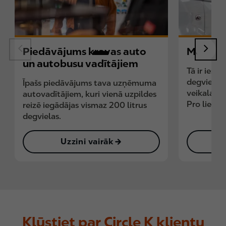
Piedāvājums kravas auto
Mobilai
un autobusu vadītājiem
Tā ir iesp
degvielu,
Īpašs piedāvājums tava uzņēmuma
veikala pr
autovadītājiem, kuri vienā uzpildes
Pro lietot
reizē iegādājas vismaz 200 litrus
degvielas.
Uzzini vairāk
Kļūstiet par Circle K klientu