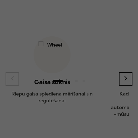
Gaisa sūknis
Au
Riepu gaisa spiediena mērīšanai un
Kad tav
regulēšanai
nep
automazgāša
–mūsu degv