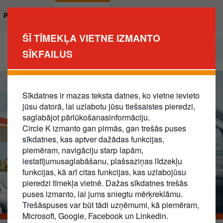
Pārlekt
uz
Privātpersona
Uzņēmums
galveno
ŠĪ TĪMEKĻA VIETNE IZMANTO
saturu
Kļūt par klientu
SĪKFAILUS
Business
Main
Navigation
Sīkdatnes ir mazas teksta datnes, ko vietne ievieto
jūsu datorā, lai uzlabotu jūsu tiešsaistes pieredzi,
saglabājot pārlūkošanasinformāciju.
Circle K izmanto gan pirmās, gan trešās puses
sīkdatnes, kas aptver dažādas funkcijas,
piemēram, navigāciju starp lapām,
iestatījumusaglabāšanu, plašsaziņas līdzekļu
funkcijas, kā arī citas funkcijas, kas uzlabojūsu
pieredzi tīmekļa vietnē. Dažas sīkdatnes trešās
puses izmanto, lai jums sniegtu mērķreklāmu.
Trešāspuses var būt tādi uzņēmumi, kā piemēram,
Microsoft, Google, Facebook un Linkedin.