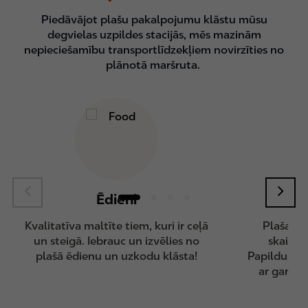
Piedāvājot plašu pakalpojumu klāstu mūsu
degvielas uzpildes stacijās, mēs mazinām
nepieciešamību transportlīdzekļiem novirzīties no
plānotā maršruta.
Ēdieni
Kvalitatīva maltīte tiem, kuri ir ceļā
Plaša sil
un steigā. Iebrauc un izvēlies no
skaitā -
plašā ēdienu un uzkodu klāsta!
Papildus ta
ar gardie