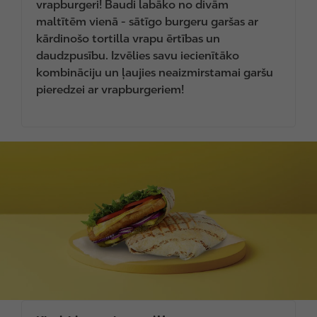
vrapburgeri! Baudi labāko no divām
maltītēm vienā - sātīgo burgeru garšas ar
kārdinošo tortilla vrapu ērtības un
daudzpusību. Izvēlies savu iecienītāko
kombināciju un ļaujies neaizmirstamai garšu
pieredzei ar vrapburgeriem!
I
m
a
g
e