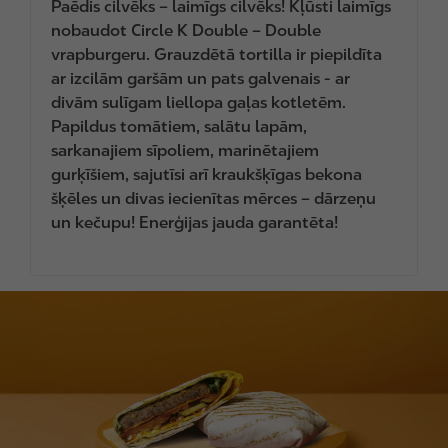
Paēdis cilvēks – laimīgs cilvēks! Kļūsti laimīgs
nobaudot Circle K Double – Double
vrapburgeru. Grauzdētā tortilla ir piepildīta
ar izcilām garšām un pats galvenais - ar
divām sulīgam liellopa gaļas kotletēm.
Papildus tomātiem, salātu lapām,
sarkanajiem sīpoliem, marinētajiem
gurķīšiem, sajutīsi arī kraukšķīgas bekona
šķēles un divas iecienītas mērces – dārzeņu
un kečupu! Enerģijas jauda garantēta!
I
m
a
g
e