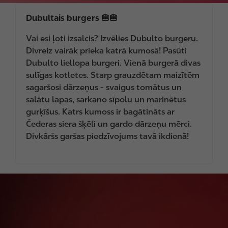
Dubultais burgers 🍔🍔
Vai esi ļoti izsalcis? Izvēlies Dubulto burgeru.
Divreiz vairāk prieka katrā kumosā! Pasūti
Dubulto liellopa burgeri. Vienā burgerā divas
sulīgas kotletes. Starp grauzdētam maizītēm
sagaršosi dārzeņus - svaigus tomātus un
salātu lapas, sarkano sīpolu un marinētus
gurķīšus. Katrs kumoss ir bagātināts ar
Čederas siera šķēli un gardo dārzeņu mērci.
Divkāršs garšas piedzīvojums tavā ikdienā!
I
m
a
g