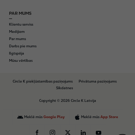
PAR MUMS
Klientu serviss
Medijiem
Par mums
Darbs pie mums
Ilgtspēja
Mūsu vērtības
B
Circle K piekļūstamības paziņojums
Privātuma paziņojums
o
Sīkdatnes
t
t
Copyright © 2026 Circle K Latvija
o
m
Meklē mūs
Google Play
Meklē mūs
App Store