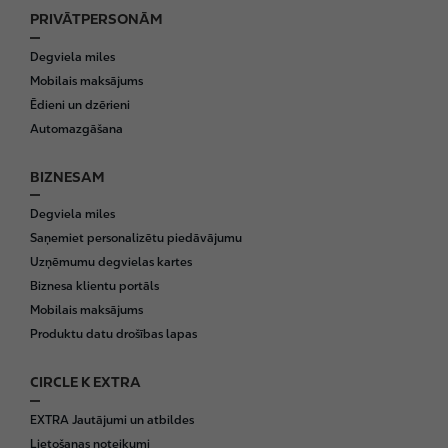
PRIVĀTPERSONĀM
F
o
Degviela miles
o
Mobilais maksājums
t
Ēdieni un dzērieni
e
Automazgāšana
r
BIZNESAM
Degviela miles
Saņemiet personalizētu piedāvājumu
Uzņēmumu degvielas kartes
Biznesa klientu portāls
Mobilais maksājums
Produktu datu drošības lapas
CIRCLE K EXTRA
EXTRA Jautājumi un atbildes
Lietošanas noteikumi