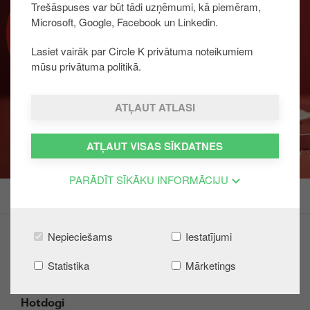
Trešāspuses var būt tādi uzņēmumi, kā piemēram,
u
BURGERI
Microsoft, Google, Facebook un Linkedin.
r
u
Lasiet vairāk par Circle K privātuma noteikumiem
mūsu privātuma politikā.
ATĻAUT ATLASI
ATĻAUT VISAS SĪKDATNES
PARĀDĪT SĪKĀKU INFORMĀCIJU
Nepieciešams
Iestatījumi
BOLT FOOD piegāde
Burgeri
Statistika
Mārketings
Bērnu komplekts
Hotdogi