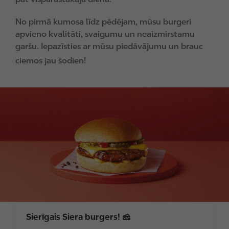
No pirmā kumosa līdz pēdējam, mūsu burgeri
apvieno kvalitāti, svaigumu un neaizmirstamu
garšu. Iepazīsties ar mūsu piedāvājumu un brauc
ciemos jau šodien!
I
m
a
g
e
Sierīgais Siera burgers! 🧀