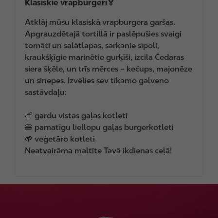
Klasiskie vrapburgeri🏅
Atklāj mūsu klasiskā vrapburgera garšas.
Apgrauzdētajā tortillā ir paslēpušies svaigi
tomāti un salātlapas, sarkanie sīpoli,
kraukšķīgie marinētie gurķīši, izcila Čedaras
siera šķēle, un trīs mērces – kečups, majonēze
un sinepes. Izvēlies sev tīkamo galveno
sastāvdaļu:
🍗 gardu vistas gaļas kotleti
🍔 pamatīgu liellopu gaļas burgerkotleti
🌱 veģetāro kotleti
Neatvairāma maltīte Tavā ikdienas ceļā!
I
m
a