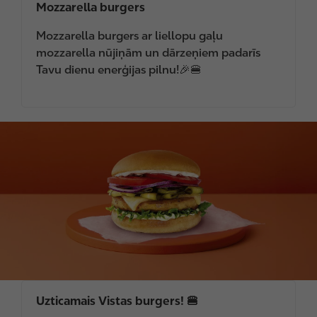
Mozzarella burgers
Mozzarella burgers ar liellopu gaļu
mozzarella nūjiņām un dārzeņiem padarīs
Tavu dienu enerģijas pilnu!🎉🍔
I
m
a
g
e
Uzticamais Vistas burgers! 🍔