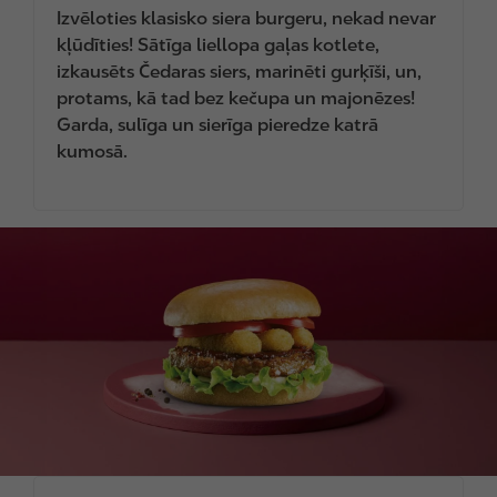
Izvēloties klasisko siera burgeru, nekad nevar
kļūdīties! Sātīga liellopa gaļas kotlete,
izkausēts Čedaras siers, marinēti gurķīši, un,
protams, kā tad bez kečupa un majonēzes!
Garda, sulīga un sierīga pieredze katrā
kumosā.
I
m
a
g
e