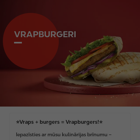
e
VRAPBURGERI
⭐️Vraps + burgers = Vrapburgers!⭐️
Iepazīsties ar mūsu kulinārijas brīnumu –