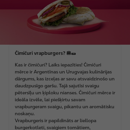
g
e
Čimičuri vrapburgers? 🍔🌯
Kas ir čimičuri? Laiks iepazīties! Čimičuri
mērce ir Argentīnas un Urugvajas kulinārijas
dārgums, kas izceļas ar savu atsvaidzinošo un
daudzpusīgo garšu. Tajā sajutīsi svaigu
pētersīļu un ķiploku nianses. Čimičuri mērce ir
ideāla izvēle, lai piešķirtu savam
vrapburgeram svaigu, pikantu un aromātisku
noskaņu.
Vrapburgeris ir papildināts ar liellopa
burgerkotleti, svaigiem tomātiem,