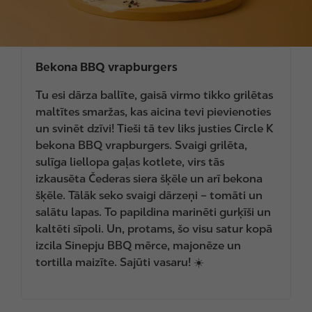
Bekona BBQ vrapburgers
Tu esi dārza ballīte, gaisā virmo tikko grilētas
maltītes smaržas, kas aicina tevi pievienoties
un svinēt dzīvi! Tieši tā tev liks justies Circle K
bekona BBQ vrapburgers. Svaigi grilēta,
sulīga liellopa gaļas kotlete, virs tās
izkausēta Čederas siera šķēle un arī bekona
šķēle. Tālāk seko svaigi dārzeņi – tomāti un
salātu lapas. To papildina marinēti gurķīši un
kaltēti sīpoli. Un, protams, šo visu satur kopā
izcila Sinepju BBQ mērce, majonēze un
tortilla maizīte. Sajūti vasaru! ☀️