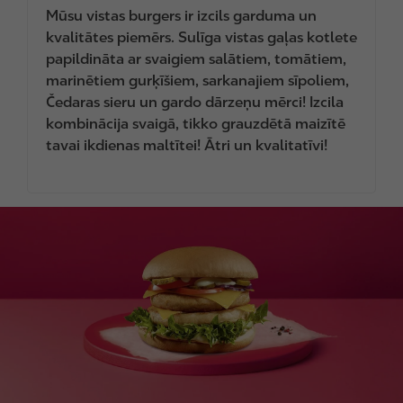
Mūsu vistas burgers ir izcils garduma un
kvalitātes piemērs. Sulīga vistas gaļas kotlete
papildināta ar svaigiem salātiem, tomātiem,
marinētiem gurķīšiem, sarkanajiem sīpoliem,
Čedaras sieru un gardo dārzeņu mērci! Izcila
kombinācija svaigā, tikko grauzdētā maizītē
tavai ikdienas maltītei! Ātri un kvalitatīvi!
I
m
a
g
e