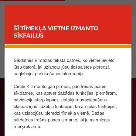
P
M
PRIVĀTPERSONA
UZŅĒMUMS
ā
a
r
i
l
n
ŠĪ TĪMEKĻA VIETNE IZMANTO
e
n
SĪKFAILUS
MEKLĒT STACIJU
k
a
t
v
u
i
Sīkdatnes ir mazas teksta datnes, ko vietne ievieto
Dalies:
z
g
jūsu datorā, lai uzlabotu jūsu tiešsaistes pieredzi,
g
a
saglabājot pārlūkošanasinformāciju.
a
t
I
l
i
Circle K izmanto gan pirmās, gan trešās puses
m
v
o
sīkdatnes, kas aptver dažādas funkcijas, piemēram,
a
e
n
navigāciju starp lapām, iestatījumusaglabāšanu,
g
n
plašsaziņas līdzekļu funkcijas, kā arī citas funkcijas,
e
kas uzlabojūsu pieredzi tīmekļa vietnē. Dažas
o
sīkdatnes trešās puses izmanto, lai jums sniegtu
s
mērķreklāmu.
a
t