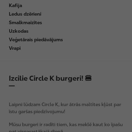
Kafija
Ledus dzērieni
Smalkmaizītes
Uzkodas
Veģetārais piedāvājums
Vrapi
Izcilie Circle K burgeri! 🍔
Laipni lūdzam Circle K, kur ātrās maltītes kļūst par
īstu garšas piedzīvojumu!
Mūsu burgeri ir radīti tiem, kas meklē kaut ko īpašu
pat visparastākajā dienā.