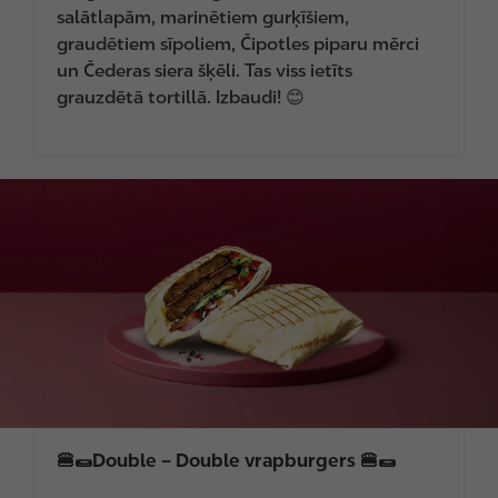
salātlapām, marinētiem gurķīšiem,
graudētiem sīpoliem, Čipotles piparu mērci
un Čederas siera šķēli. Tas viss ietīts
grauzdētā tortillā. Izbaudi! 😊
I
m
a
g
e
🍔🌯Double – Double vrapburgers 🍔🌯