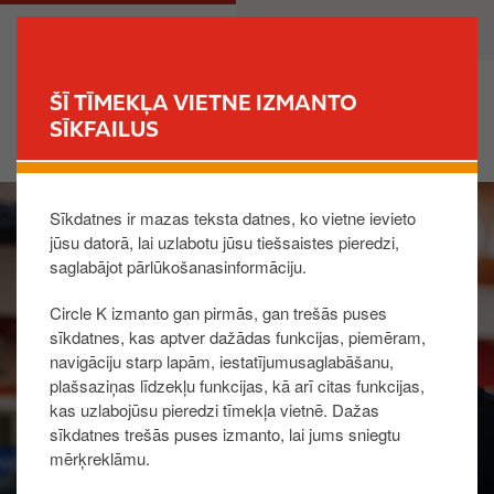
P
M
PRIVĀTPERSONA
UZŅĒMUMS
ā
a
r
i
l
n
ŠĪ TĪMEKĻA VIETNE IZMANTO
e
n
SĪKFAILUS
MEKLĒT STACIJU
k
a
t
v
I
u
i
Sīkdatnes ir mazas teksta datnes, ko vietne ievieto
m
z
g
jūsu datorā, lai uzlabotu jūsu tiešsaistes pieredzi,
a
g
a
saglabājot pārlūkošanasinformāciju.
g
a
t
e
l
i
Circle K izmanto gan pirmās, gan trešās puses
v
o
sīkdatnes, kas aptver dažādas funkcijas, piemēram,
e
n
navigāciju starp lapām, iestatījumusaglabāšanu,
n
plašsaziņas līdzekļu funkcijas, kā arī citas funkcijas,
kas uzlabojūsu pieredzi tīmekļa vietnē. Dažas
o
sīkdatnes trešās puses izmanto, lai jums sniegtu
s
mērķreklāmu.
a
t