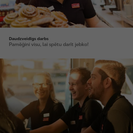
Daudzveidīgs darbs
Pamēģini visu, lai spētu darīt jebko!
I
m
a
g
e