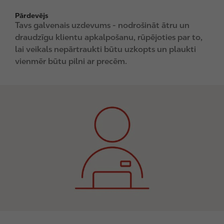
Pārdevējs
Tavs galvenais uzdevums - nodrošināt ātru un
draudzīgu klientu apkalpošanu, rūpējoties par to,
lai veikals nepārtraukti būtu uzkopts un plaukti
vienmēr būtu pilni ar precēm.
I
m
a
g
e