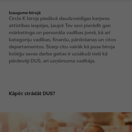
Izaugsme birojā
Circle K birojs piedāvā daudzveidīgas karjeras
attīstības iespējas, ļaujot Tev sevi pierādīt gan
mārketinga un personāla vadības jomā, kā arī
kategoriju vadības, finanšu, pārdošanas un citos
departamentos. Starp citu vairāk kā puse biroja
kolēģu savas darba gaitas ir uzsākuši tieši kā
pārdevēji DUS, arī uzņēmuma vadītāja.
Kāpēc strādāt DUS?
I
m
a