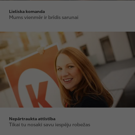
Lieliska komanda
Mums vienmēr ir brīdis sarunai
I
m
a
g
e
Nepārtraukta attīstība
Tikai tu nosaki savu iespēju robežas