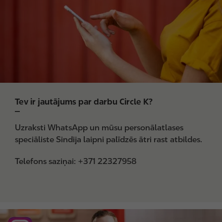
e
Tev ir jautājums par darbu Circle K?
Uzraksti WhatsApp un mūsu personālatlases
speciāliste Sindija laipni palīdzēs ātri rast atbildes.
Telefons saziņai: +371 22327958
I