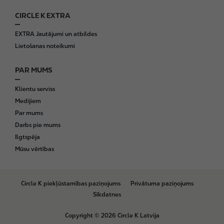
CIRCLE K EXTRA
EXTRA Jautājumi un atbildes
Lietošanas noteikumi
PAR MUMS
Klientu serviss
Medijiem
Par mums
Darbs pie mums
Ilgtspēja
Mūsu vērtības
B
Circle K piekļūstamības paziņojums
Privātuma paziņojums
o
Sīkdatnes
t
t
Copyright © 2026 Circle K Latvija
o