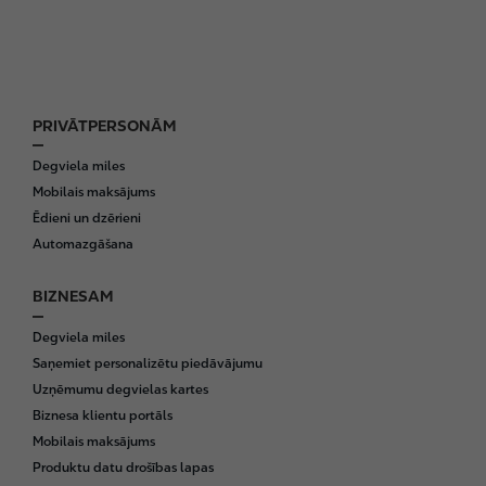
PRIVĀTPERSONĀM
F
o
Degviela miles
o
Mobilais maksājums
t
Ēdieni un dzērieni
e
Automazgāšana
r
BIZNESAM
Degviela miles
Saņemiet personalizētu piedāvājumu
Uzņēmumu degvielas kartes
Biznesa klientu portāls
Mobilais maksājums
Produktu datu drošības lapas