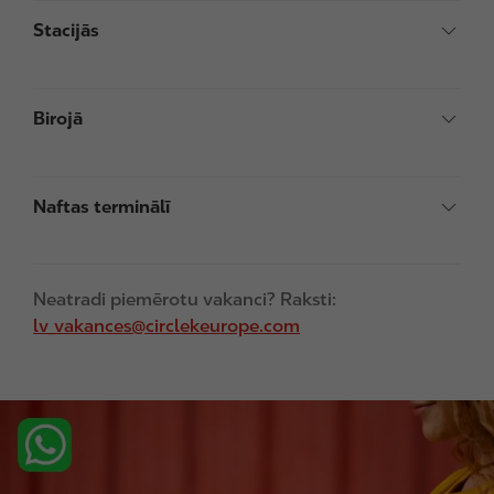
Stacijās
Birojā
Naftas terminālī
Neatradi piemērotu vakanci? Raksti:
lv_vakances@circlekeurope.com
I
m
a
g