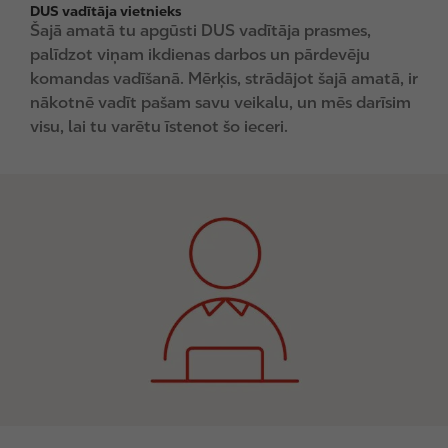
DUS vadītāja vietnieks
Šajā amatā tu apgūsti DUS vadītāja prasmes,
palīdzot viņam ikdienas darbos un pārdevēju
komandas vadīšanā. Mērķis, strādājot šajā amatā, ir
nākotnē vadīt pašam savu veikalu, un mēs darīsim
visu, lai tu varētu īstenot šo ieceri.
I
m
a
g
e