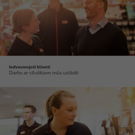
g
e
Iedvesmojoši klienti
Darbs ar cilvēkiem mūs uzlādē
I
m
a
g
e