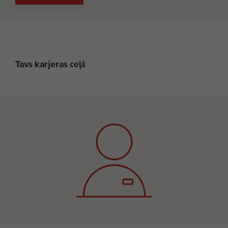
Tavs karjeras ceļš
I
m
a
g
e