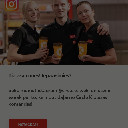
m
a
g
e
Tie esam mēs! Iepazīsimies?
Seko mums Instagram @circlekcilveki un uzzini
vairāk par to, kā ir būt daļai no Circle K plašās
komandas!
INSTAGRAM