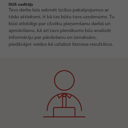
DUS vadītājs
Tavs darbs būs sekmēt izcilus pakalpojumus ar
tādu attieksmi, it kā tas būtu tavs uzņēmums. Tu
būsi atbildīgs par cilvēku pieņemšanu darbā un
apmācīšanu, kā arī tavs pienākums būs analizēt
informāciju par pārdošanu un izmaksām,
piedāvājot veidus kā uzlabot biznesa rezultātus.
I
m
a
g
e