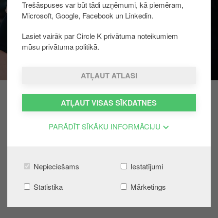
Trešāspuses var būt tādi uzņēmumi, kā piemēram,
u
Microsoft, Google, Facebook un Linkedin.
r
u
Lasiet vairāk par Circle K privātuma noteikumiem
mūsu privātuma politikā.
ATĻAUT ATLASI
ATĻAUT VISAS SĪKDATNES
ATPAKAĻ UZ DARBS PIE MUMS
PARĀDĪT SĪKĀKU INFORMĀCIJU
UZZINI PAR DARBU BIROJĀ
Nepieciešams
Iestatījumi
Darbs stacijā
Statistika
Mārketings
Vakances