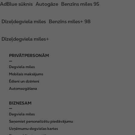
AdBlue sūknis
Autogāze
Benzīns miles 95
Dīzeļdegviela miles
Benzīns miles+ 98
Dīzeļdegviela miles+
PRIVĀTPERSONĀM
F
o
Degviela miles
o
Mobilais maksājums
t
Ēdieni un dzērieni
e
Automazgāšana
r
BIZNESAM
Degviela miles
Saņemiet personalizētu piedāvājumu
Uzņēmumu degvielas kartes