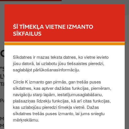
P
M
PRIVĀTPERSONA
UZŅĒMUMS
ā
a
r
i
l
n
ŠĪ TĪMEKĻA VIETNE IZMANTO
e
n
SĪKFAILUS
MEKLĒT STACIJU
k
a
t
v
CIRCLE K BĒRZKROGS
u
i
Sīkdatnes ir mazas teksta datnes, ko vietne ievieto
z
g
jūsu datorā, lai uzlabotu jūsu tiešsaistes pieredzi,
g
a
"Saulrīti", Veselavas pag.
,
Cēsu nov.
,
LV-4116
,
saglabājot pārlūkošanasinformāciju.
a
t
LV
l
i
Circle K izmanto gan pirmās, gan trešās puses
Tālrunis:
+37126006228
v
o
sīkdatnes, kas aptver dažādas funkcijas, piemēram,
e
n
navigāciju starp lapām, iestatījumusaglabāšanu,
n
plašsaziņas līdzekļu funkcijas, kā arī citas funkcijas,
Parādīt kartē
kas uzlabojūsu pieredzi tīmekļa vietnē. Dažas
o
sīkdatnes trešās puses izmanto, lai jums sniegtu
s
Meklē mūs
App Store
mērķreklāmu.
a
Meklē mūs
Google Play
t