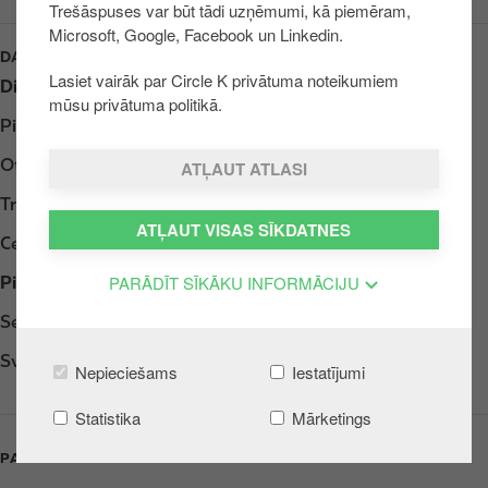
Trešāspuses var būt tādi uzņēmumi, kā piemēram,
u
Microsoft, Google, Facebook un Linkedin.
r
DARBA LAIKS
u
Lasiet vairāk par Circle K privātuma noteikumiem
Diena
Opening hours
mūsu privātuma politikā.
Pirmdiena
Atvērts 24h
Otrdiena
Atvērts 24h
ATĻAUT ATLASI
Trešdiena
Atvērts 24h
ATĻAUT VISAS SĪKDATNES
Ceturtdiena
Atvērts 24h
PARĀDĪT SĪKĀKU INFORMĀCIJU
Piektdiena
Atvērts 24h
Sestdiena
Atvērts 24h
Svētdiena
Atvērts 24h
Nepieciešams
Iestatījumi
Statistika
Mārketings
PAKALPOJUMI