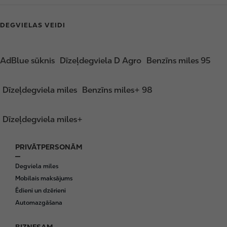
DEGVIELAS VEIDI
AdBlue sūknis
Dīzeļdegviela D Agro
Benzīns miles 95
Dīzeļdegviela miles
Benzīns miles+ 98
Dīzeļdegviela miles+
PRIVĀTPERSONĀM
F
o
Degviela miles
o
Mobilais maksājums
t
Ēdieni un dzērieni
e
Automazgāšana
r
BIZNESAM