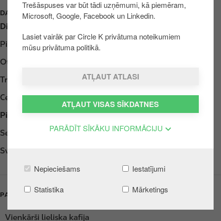
Trešāspuses var būt tādi uzņēmumi, kā piemēram,
u
DARBA LAIKS
Microsoft, Google, Facebook un Linkedin.
r
Diena
Opening hours
u
Lasiet vairāk par Circle K privātuma noteikumiem
Pirmdiena
Atvērts 24h
mūsu privātuma politikā.
Otrdiena
Atvērts 24h
ATĻAUT ATLASI
Trešdiena
Atvērts 24h
Ceturtdiena
Atvērts 24h
ATĻAUT VISAS SĪKDATNES
Piektdiena
Atvērts 24h
PARĀDĪT SĪKĀKU INFORMĀCIJU
Sestdiena
Atvērts 24h
Svētdiena
Atvērts 24h
Nepieciešams
Iestatījumi
Statistika
Mārketings
PAKALPOJUMI
Vienkārši lieliska kafija