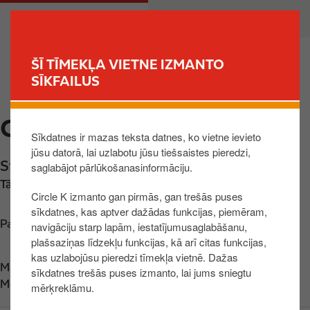
P
M
PRIVĀTPERSONA
UZŅĒMUMS
ā
a
r
i
l
n
ŠĪ TĪMEKĻA VIETNE IZMANTO
e
n
SĪKFAILUS
MEKLĒT STACIJU
k
a
t
v
CIRCLE K DAUGAVPILS 2
u
i
Sīkdatnes ir mazas teksta datnes, ko vietne ievieto
z
g
jūsu datorā, lai uzlabotu jūsu tiešsaistes pieredzi,
g
a
Stacijas iela 97A
,
Daugavpils
,
LV-5401
,
LV
saglabājot pārlūkošanasinformāciju.
a
t
Tālrunis:
+37125488927
l
i
Circle K izmanto gan pirmās, gan trešās puses
v
o
sīkdatnes, kas aptver dažādas funkcijas, piemēram,
e
n
Parādīt kartē
navigāciju starp lapām, iestatījumusaglabāšanu,
n
plašsaziņas līdzekļu funkcijas, kā arī citas funkcijas,
kas uzlabojūsu pieredzi tīmekļa vietnē. Dažas
o
Meklē mūs
App Store
sīkdatnes trešās puses izmanto, lai jums sniegtu
s
Meklē mūs
Google Play
mērķreklāmu.
a
t