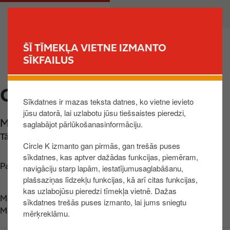
P
M
PRIVĀTPERSONA
UZŅĒMUMS
ā
a
r
i
l
n
ŠĪ TĪMEKĻA VIETNE IZMANTO
e
n
SĪKFAILUS
MEKLĒT STACIJU
k
a
t
v
CIRCLE K JELGAVA 4
u
i
Sīkdatnes ir mazas teksta datnes, ko vietne ievieto
z
g
jūsu datorā, lai uzlabotu jūsu tiešsaistes pieredzi,
g
a
Miera iela 3B
,
Jelgava
,
LV-3001
,
LV
saglabājot pārlūkošanasinformāciju.
a
t
Tālrunis:
+37122335152
l
i
Circle K izmanto gan pirmās, gan trešās puses
v
o
sīkdatnes, kas aptver dažādas funkcijas, piemēram,
e
n
Parādīt kartē
navigāciju starp lapām, iestatījumusaglabāšanu,
n
plašsaziņas līdzekļu funkcijas, kā arī citas funkcijas,
kas uzlabojūsu pieredzi tīmekļa vietnē. Dažas
o
Meklē mūs
App Store
sīkdatnes trešās puses izmanto, lai jums sniegtu
s
Meklē mūs
Google Play
mērķreklāmu.
a
t