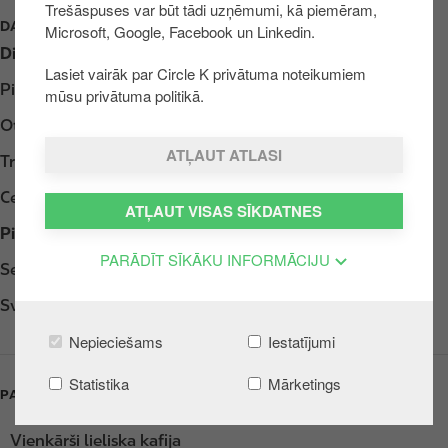
Trešāspuses var būt tādi uzņēmumi, kā piemēram,
u
DARBA LAIKS
Microsoft, Google, Facebook un Linkedin.
r
Diena
Opening hours
u
Lasiet vairāk par Circle K privātuma noteikumiem
Pirmdiena
Atvērts 24h
mūsu privātuma politikā.
Otrdiena
Atvērts 24h
ATĻAUT ATLASI
Trešdiena
Atvērts 24h
Ceturtdiena
Atvērts 24h
ATĻAUT VISAS SĪKDATNES
Piektdiena
Atvērts 24h
PARĀDĪT SĪKĀKU INFORMĀCIJU
Sestdiena
Atvērts 24h
Svētdiena
Atvērts 24h
Nepieciešams
Iestatījumi
Statistika
Mārketings
PAKALPOJUMI
Vienkārši lieliska kafija