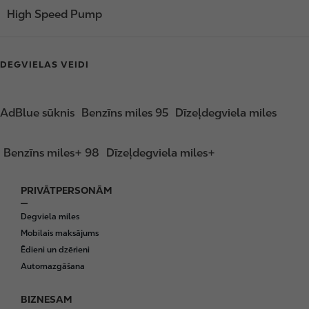
High Speed Pump
DEGVIELAS VEIDI
AdBlue sūknis
Benzīns miles 95
Dīzeļdegviela miles
Benzīns miles+ 98
Dīzeļdegviela miles+
PRIVĀTPERSONĀM
F
o
Degviela miles
o
Mobilais maksājums
t
Ēdieni un dzērieni
e
Automazgāšana
r
BIZNESAM