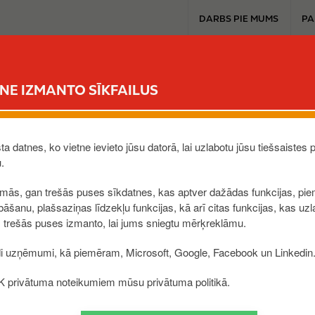
T
DARBS PIE MUMS
PA
o
p
m
LE K EXTRA
MŪSU PRODUKTI
TAVAM AUTO
ILGTSPĒJA
JAUTĀ
e
TNE IZMANTO SĪKFAILUS
n
u
I 1
a datnes, ko vietne ievieto jūsu datorā, lai uzlabotu jūsu tiešsaistes p
,
LV
u.
rmās, gan trešās puses sīkdatnes, kas aptver dažādas funkcijas, pie
āšanu, plašsaziņas līdzekļu funkcijas, kā arī citas funkcijas, kas uzl
 trešās puses izmanto, lai jums sniegtu mērķreklāmu.
di uzņēmumi, kā piemēram, Microsoft, Google, Facebook un Linkedin
e K privātuma noteikumiem mūsu privātuma politikā.