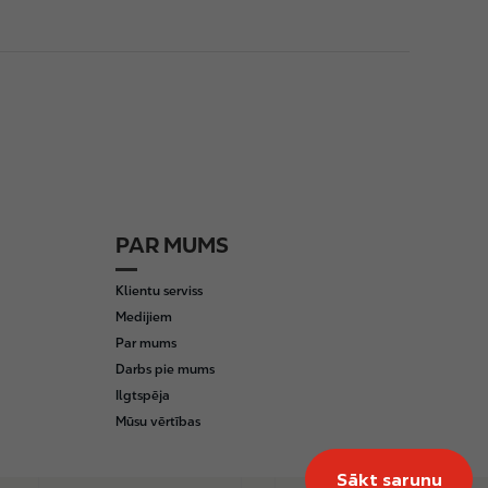
PAR MUMS
Klientu serviss
Medijiem
Par mums
Darbs pie mums
Ilgtspēja
Mūsu vērtības
Sākt sarunu