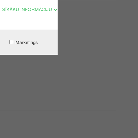
T SĪKĀKU INFORMĀCIJU
Mārketings