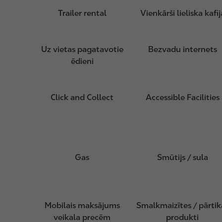
Trailer rental
Vienkārši lieliska kafij
Uz vietas pagatavotie
Bezvadu internets
ēdieni
Click and Collect
Accessible Facilities
Gas
Smūtijs / sula
Mobilais maksājums
Smalkmaizītes / pārtik
veikala precēm
produkti