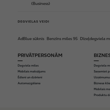
(Business)
DEGVIELAS VEIDI
AdBlue sūknis
Benzīns miles 95
Dīzeļdegviela m
PRIVĀTPERSONĀM
BIZNE
F
o
Degviela miles
Degviela m
o
Mobilais maksājums
Saņemiet p
t
Ēdieni un dzērieni
Uzņēmumu d
e
Automazgāšana
Biznesa kli
r
Mobilais m
Produktu da