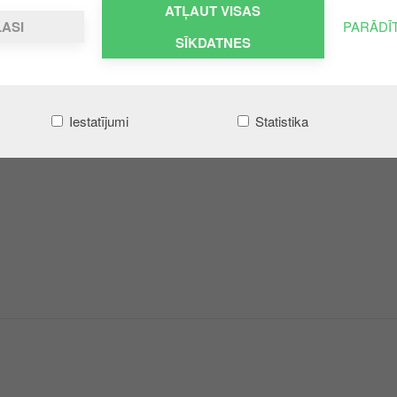
ATĻAUT VISAS
LASI
PARĀDĪ
SĪKDATNES
Iestatījumi
Statistika