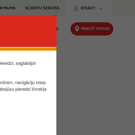
R MUMS
KLIENTU SERVISS
IENĀKT
MEKLĒT STACIJU
JUMI UN ATBILDES
PALDIES
ieredzi, saglabājot
mēram, navigāciju starp
abojūsu pieredzi tīmekļa
.