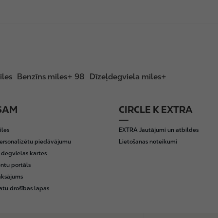
iles
Benzīns miles+ 98
Dīzeļdegviela miles+
SAM
CIRCLE K EXTRA
iles
EXTRA Jautājumi un atbildes
ersonalizētu piedāvājumu
Lietošanas noteikumi
egvielas kartes
entu portāls
aksājums
tu drošības lapas