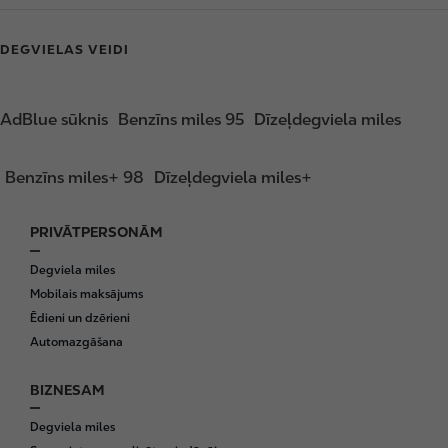
DEGVIELAS VEIDI
AdBlue sūknis
Benzīns miles 95
Dīzeļdegviela miles
Benzīns miles+ 98
Dīzeļdegviela miles+
PRIVĀTPERSONĀM
F
o
Degviela miles
o
Mobilais maksājums
t
Ēdieni un dzērieni
e
Automazgāšana
r
BIZNESAM
Degviela miles