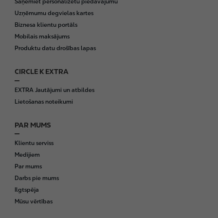
Saņemiet personalizētu piedāvājumu
Uzņēmumu degvielas kartes
Biznesa klientu portāls
Mobilais maksājums
Produktu datu drošības lapas
CIRCLE K EXTRA
EXTRA Jautājumi un atbildes
Lietošanas noteikumi
PAR MUMS
Klientu serviss
Medijiem
Par mums
Darbs pie mums
Ilgtspēja
Mūsu vērtības