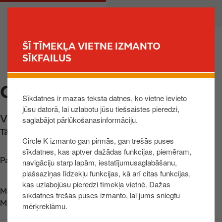
P
M
PRIVĀTPERSONA
UZŅĒMUMS
ā
a
r
i
l
n
ŠĪ TĪMEKĻA VIETNE IZMANTO
e
n
SĪKFAILUS
MEKLĒT STACIJU
k
a
t
v
CIRCLE K SALACGRĪVA
u
i
Sīkdatnes ir mazas teksta datnes, ko vietne ievieto
z
g
jūsu datorā, lai uzlabotu jūsu tiešsaistes pieredzi,
g
a
Viļņu iela 4
,
Salacgrīva
,
LV-4033
,
LV
saglabājot pārlūkošanasinformāciju.
a
t
Tālrunis:
+37125488954
l
i
Circle K izmanto gan pirmās, gan trešās puses
v
o
sīkdatnes, kas aptver dažādas funkcijas, piemēram,
e
n
Parādīt kartē
navigāciju starp lapām, iestatījumusaglabāšanu,
n
plašsaziņas līdzekļu funkcijas, kā arī citas funkcijas,
kas uzlabojūsu pieredzi tīmekļa vietnē. Dažas
o
Meklē mūs
App Store
sīkdatnes trešās puses izmanto, lai jums sniegtu
s
Meklē mūs
Google Play
mērķreklāmu.
a
t