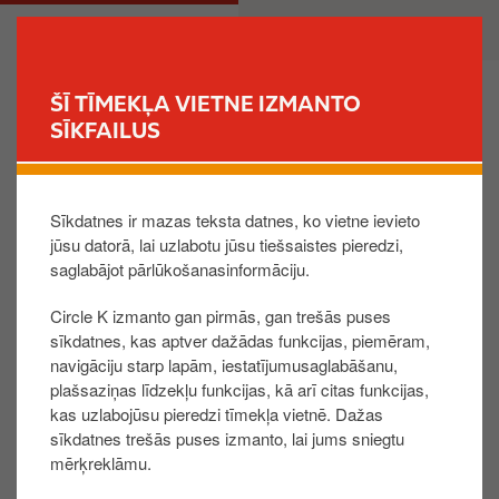
P
M
PRIVĀTPERSONA
UZŅĒMUMS
ā
a
r
i
l
n
ŠĪ TĪMEKĻA VIETNE IZMANTO
e
n
SĪKFAILUS
MEKLĒT STACIJU
k
a
t
v
Sazinies ar mums
u
i
Sīkdatnes ir mazas teksta datnes, ko vietne ievieto
z
g
jūsu datorā, lai uzlabotu jūsu tiešsaistes pieredzi,
g
a
saglabājot pārlūkošanasinformāciju.
a
t
Privātpersonām
l
i
Circle K izmanto gan pirmās, gan trešās puses
v
o
sīkdatnes, kas aptver dažādas funkcijas, piemēram,
e
n
navigāciju starp lapām, iestatījumusaglabāšanu,
n
plašsaziņas līdzekļu funkcijas, kā arī citas funkcijas,
kas uzlabojūsu pieredzi tīmekļa vietnē. Dažas
o
Tev ir jautājums? Pirms sazinies ar klientu servisu,
sīkdatnes trešās puses izmanto, lai jums sniegtu
s
iepazīsties ar
biežāk uzdoto jautājumu sadaļu
.
mērķreklāmu.
a
t