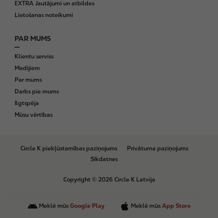
EXTRA Jautājumi un atbildes
Lietošanas noteikumi
PAR MUMS
Klientu serviss
Medijiem
Par mums
Darbs pie mums
Ilgtspēja
Mūsu vērtības
B
Circle K piekļūstamības paziņojums
Privātuma paziņojums
o
Sīkdatnes
t
t
Copyright © 2026 Circle K Latvija
o
m
Meklē mūs
Google Play
Meklē mūs
App Store