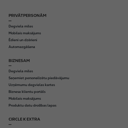
PRIVĀTPERSONĀM
F
o
Degviela miles
o
Mobilais maksājums
t
Ēdieni un dzērieni
e
Automazgāšana
r
BIZNESAM
Degviela miles
Saņemiet personalizētu piedāvājumu
Uzņēmumu degvielas kartes
Biznesa klientu portāls
Mobilais maksājums
Produktu datu drošības lapas
CIRCLE K EXTRA