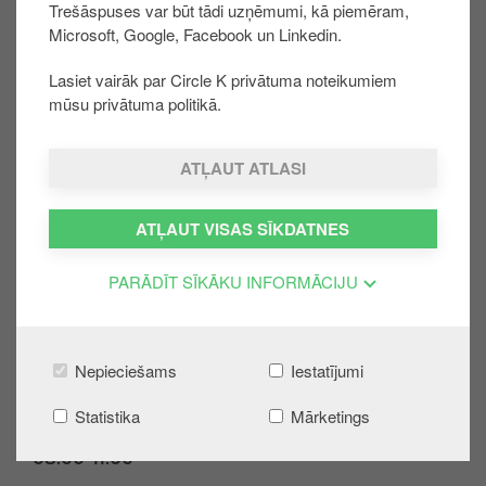
Trešāspuses var būt tādi uzņēmumi, kā piemēram,
u
Microsoft, Google, Facebook un Linkedin.
r
u
Lasiet vairāk par Circle K privātuma noteikumiem
Klientu servisa darba laiks: darba dienās 08.00–
mūsu privātuma politikā.
17.00*, zvanot 80009005.
ATĻAUT ATLASI
* Informējam, ka klientu apkalpošanas kvalitātes
nodrošināšanai saruna ar operatoru tiks ierakstīta.
Lai atteiktos no ieraksta, lūdzam par to informēt
ATĻAUT VISAS SĪKDATNES
sarunas sākumā.
PARĀDĪT SĪKĀKU INFORMĀCIJU
Nepieciešams
Iestatījumi
Gaidīšanas ilgums
Statistika
Mārketings
08.00-11.00